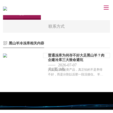
联系方式
黑山羊冷冻库相关内容
普通冻库为何存不好大足黑山羊？肉
企建冷库三大致命避坑
2026-07-07
共
1
页
1
条
大足黑山羊这类产品，真正怕的不是养得
不好，而是分割以后那一段没接住。 羊肉
和普通冻品不一样。刚处理完的时候，部
位多、规格多、订单也容易拆得碎。前端
一忙，后面最容易出现的情况就是：热货
急着...