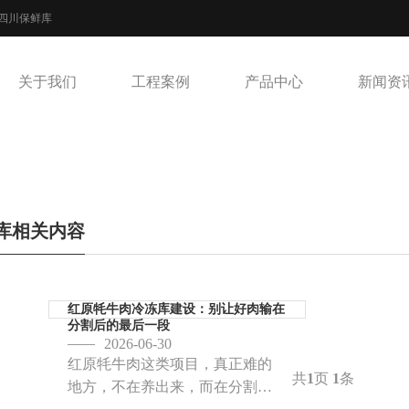
,四川保鲜库
关于我们
工程案例
产品中心
新闻资
库相关内容
红原牦牛肉冷冻库建设：别让好肉输在
分割后的最后一段
2026-06-30
红原牦牛肉这类项目，真正难的
共
1
页
1
条
地方，不在养出来，而在分割以