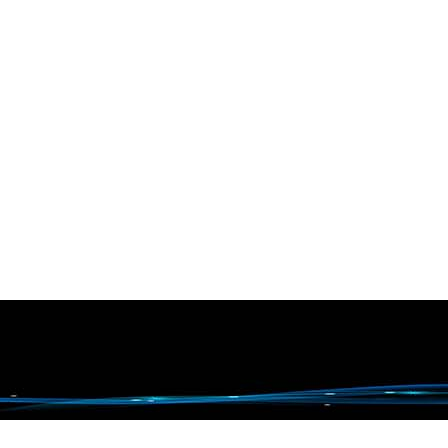
后那几个小时。 很多客户以为，
肉进了冷冻库，后面就稳了。实
际不是。牦牛肉从分割、修整、
装盘到入库，中间只要有一段没
接顺，后面最先掉的...