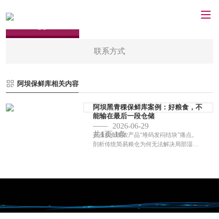
联系方式
阿坝保鲜库相关内容
阿坝黑青稞保鲜库案例：好粮食，不
能输在最后一段仓储
2026-06-29
共
1
页
1
条
直击粮食类农产品“堆码发闷结块”痛点。
剖析传统简易粮仓为何无法解决局部湿
热，详细拆解重庆西名制冷如何通过平稳
气流循环技术，守住黑青稞干爽、不结块
的底线。