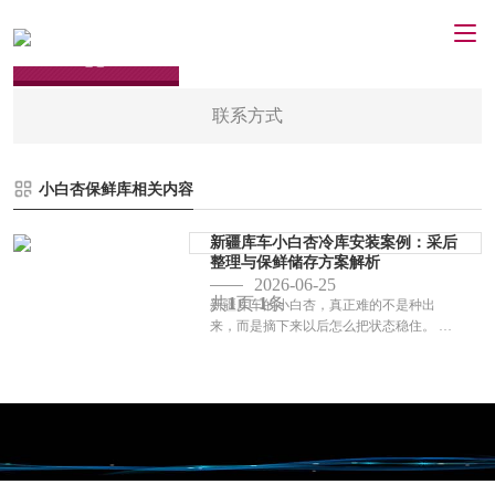
联系方式
小白杏保鲜库相关内容
新疆库车小白杏冷库安装案例：采后
整理与保鲜储存方案解析
2026-06-25
共
1
页
1
条
新疆库车的小白杏，真正难的不是种出
来，而是摘下来以后怎么把状态稳住。 这
种果子熟得快，皮薄，果肉又细，一到集
中采收的时候，分拣点和发货点往往一下
就忙起来。前面动作快一点，果子还能保
持刚下树...