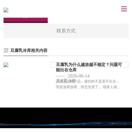
联系方式
豆腐乳冷库相关内容
豆腐乳为什么越放越不稳定？问题可
能出在仓库
2026-06-14
共
1
页
1
条
豆腐乳这种产品，最怕的不是卖不出去，
而是放着放着，状态先变了。 很多人做这
类项目，容易把注意力全放在前端工艺
上：发酵做得够不够稳，口感够不够顺，
风味够不够足。可真正到了后端，问题往
往出在仓里...