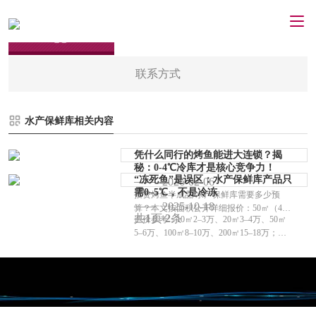
联系方式
水产保鲜库相关内容
凭什么同行的烤鱼能进大连锁？揭
秘：0-4℃冷库才是核心竞争力！
“冻死鱼”是误区：水产保鲜库产品只
2026-02-06
需0–5℃，不是冷冻
投资烤鱼半成品/水产保鲜库需要多少预
2025-10-18
算？本文按面积公开详细报价：50㎡（4-6
共
1
页
2
条
造价参考：10㎡2–3万、20㎡3–4万、50㎡
万）、100㎡（9-12万）。提供透明的造价
5–6万、100㎡8–10万、200㎡15–18万；用
参考（单价800-1100元/㎡），助您精准把
电样本：10㎡10度/日，100㎡50度/日。
控万州食品加工冷库建设成本。